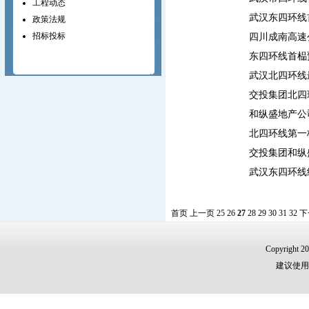
工程动态
武汉东四环线
政策法规
招标投标
四川成南高速
东四环线首榀
武汉北四环线
交投集团北四
和纵盛地产公
北四环线第一
交投集团和纵
武汉东四环线
首页
上一页
25
26
27
28
29
30
31
32
下
Copyri
建议使用