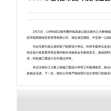
2月25日，G9906武汉都市圈环线高速公路汉南长江大桥
区环线西南段投资管理有限公司、湖北省交规院、中交第一公路
与会专家代表认真听取了勘察设计单位、科研专题单位及咨询
初步设计批复要求和定测详勘外业验收会专家组意见，基础资料
求，同意施工图设计文件通过评审。
本次汉南长江大桥上构施工图设计评审工作圆满收官，标志着
标稳步迈进。下一步，项目公司将严格按照行业主管部门的相关