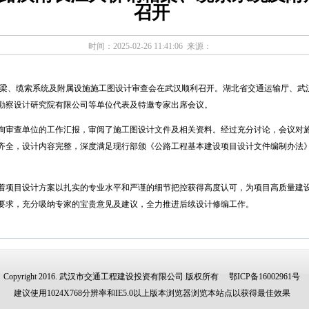
召开
时间：2025-02-26 11:41:06 来源：
钢箱梁、缆索系统及附属设施施工图设计审查会在武汉顺利召开。湖北省交通运输厅、
勘察设计研究院有限公司等单位代表及特邀专家出席会议。
审查单位的工作汇报，审阅了施工图设计文件及相关资料。经过充分讨论，会议对施
齐全，设计内容完整，深度满足现行部颁《公路工程基本建设项目设计文件编制办法
项目设计方案以扎实的专业水平和严谨的细节把控获得高度认可，为项目高质量建设
要求，充分吸纳专家的宝贵意见及建议，全力推进后续设计修编工作。
Copyright 2016. 武汉市交通工程建设投资有限公司 版权所有
鄂ICP备16002961号
建议使用1024X768分辨率和IE5.0以上版本浏览器浏览本站点以获得最佳效果